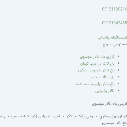
09121120216
09121042465
اینستاگرام
واتساپ
دسترسی سریع
گالری باغ تالار موسوی
باغ تالار در غرب تهران
باغ تالار با ورودی رایگان
رزرو تالار ترحیم
باغ تالار برای مراسم ختم
تالار پذیرایی
آدرس باغ تالار موسوی
اتوبان تهران–کرج، خروجی پارک چیتگر، خیابان علیمرادی (کوهک)، نسیم پنجم –
باغ تالار موسوی