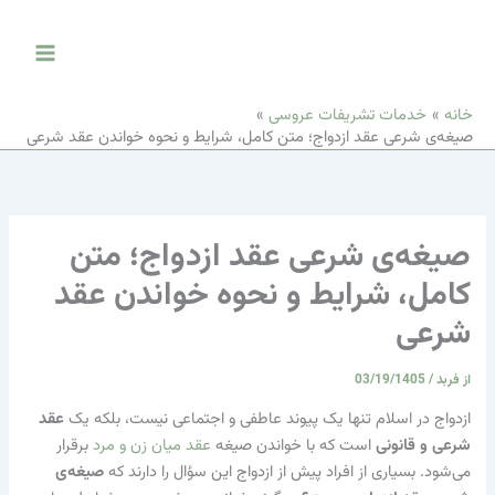
رش
Main
ه
Menu
حتوا
خانه
خدمات تشریفات عروسی
صیغه‌ی شرعی عقد ازدواج؛ متن کامل، شرایط و نحوه خواندن عقد شرعی
صیغه‌ی شرعی عقد ازدواج؛ متن
م
کامل، شرایط و نحوه خواندن عقد
ن
شرعی
ت
از
فربد
/
03/19/1405
ازدواج در اسلام تنها یک پیوند عاطفی و اجتماعی نیست، بلکه یک
عقد
شرعی و قانونی
است که با خواندن صیغه
عقد میان زن و مرد
برقرار
می‌شود. بسیاری از افراد پیش از ازدواج این سؤال را دارند که
صیغه‌ی
16