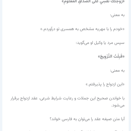
«زَوَّجْتُكَ نَفْسِي عَلَى الصِّدَاقِ الْمَعْلُومِ»
به معنی:
«خودم را با مهریه مشخص به همسری تو درآوردم.»
سپس مرد یا وکیل او می‌گوید:
«قَبِلْتُ التَّزْوِيجَ»
به معنی:
«این ازدواج را پذیرفتم.»
با خواندن صحیح این جملات و رعایت شرایط شرعی، عقد ازدواج برقرار
می‌شود.
آیا متن صیغه عقد را می‌توان به فارسی خواند؟