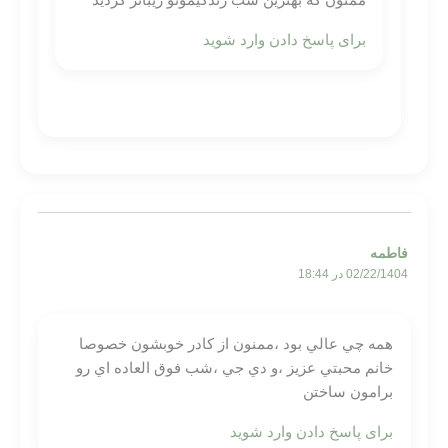
ممنون که بهترین شب زندگیمونو زیباتر کردید
برای پاسخ دادن وارد شوید
فاطمه
02/22/1404 در 18:44
همه چي عالي بود ،ممنون از كادر خوبشون خصوصا
خانم محبتي عزيز ،و دي جي ،شب فوق العاده اي رو
برامون ساختن
برای پاسخ دادن وارد شوید