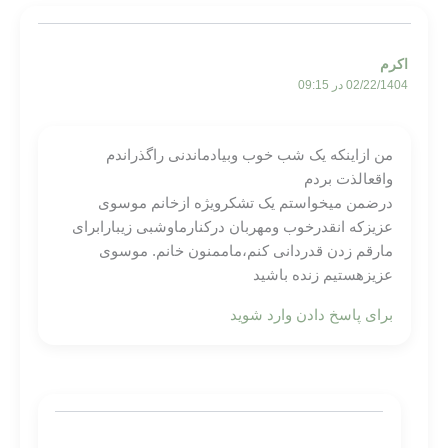
اکرم
02/22/1404 در 09:15
من ازاینکه یک شب خوب وبیادماندنی راگذراندم
واقعالذت بردم
درضمن میخواستم یک تشکرویژه ازخانم موسوی
عزیزکه انقدرخوب ومهربان درکنارماوشبی زیبارابرای
مارقم زدن قدردانی کنم،ماممنون خانم. موسوی
عزیزهستیم زنده باشید
برای پاسخ دادن وارد شوید