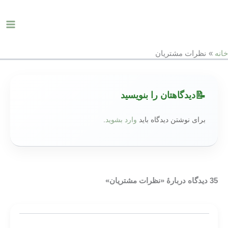
رش
ain
ه
enu
حتوا
صفحه اصلی
گالری تصاویر
خانه
نظرات مشتریان
منوی تشریفات
تازه های ودینگ
دیدگاهتان را بنویسید
6
برای نوشتن دیدگاه باید
وارد بشوید
.
5
35 دیدگاه دربارهٔ «نظرات مشتریان»
صفحه اصلی
گالری تصاویر
منوی تشریفات
تازه های ودینگ